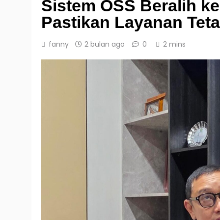
Sistem OSS Beralih k
Pastikan Layanan Tet
fanny
2 bulan ago
0
2 mins