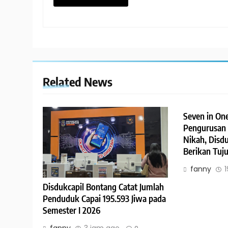
Related News
Seven in On
Pengurusan
Nikah, Disd
Berikan Tuj
fanny
Disdukcapil Bontang Catat Jumlah
Penduduk Capai 195.593 Jiwa pada
Semester I 2026
fanny
3 jam ago