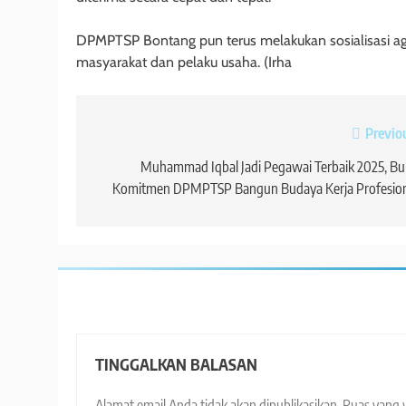
DPMPTSP Bontang pun terus melakukan sosialisasi agar
masyarakat dan pelaku usaha. (Irha
Navigasi
Previo
pos
Muhammad Iqbal Jadi Pegawai Terbaik 2025, Bu
Komitmen DPMPTSP Bangun Budaya Kerja Profesion
TINGGALKAN BALASAN
Alamat email Anda tidak akan dipublikasikan.
Ruas yang 