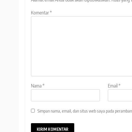
Komentar
*
Nama
*
Email
*
Simpan nama, email, dan situs web saya pada peramban 