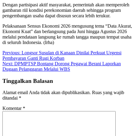
Dengan partisipasi aktif masyarakat, pemerintah akan memperoleh
gambaran riil kondisi perekonomian daerah sehingga program
pengembangan usaha dapat disusun secara lebih terukur.
Pelaksanaan Sensus Ekonomi 2026 mengusung tema “Data Akurat,
Ekonomi Kuat” dan berlangsung pada Juni hingga Agustus 2026
melalui pendataan langsung ke rumah tangga maupun tempat usaha
di seluruh Indonesia. (Irha)
Navigasi
Previous:
Longsor Susulan di Kanaan Dinilai Perkuat Urgensi
Pembayaran Ganti Rugi Korban
pos
Next:
DPMPTSP Bontang Dorong Pegawai Berani Laporkan
Dugaan Pelanggaran Melalui WBS
Tinggalkan Balasan
Alamat email Anda tidak akan dipublikasikan.
Ruas yang wajib
ditandai
*
Komentar
*