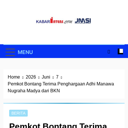
Skip
to
content
MENU
Home
2026
Juni
7
Pemkot Bontang Terima Penghargaan Adhi Manawa
Nugraha Madya dari BKN
BERITA
Pemkot Bontang Terima