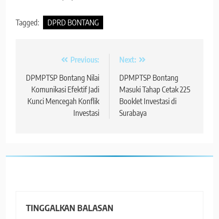
Tagged:
DPRD BONTANG
Navigasi
Previous:
Next:
pos
DPMPTSP Bontang Nilai
DPMPTSP Bontang
Komunikasi Efektif Jadi
Masuki Tahap Cetak 225
Kunci Mencegah Konflik
Booklet Investasi di
Investasi
Surabaya
TINGGALKAN BALASAN