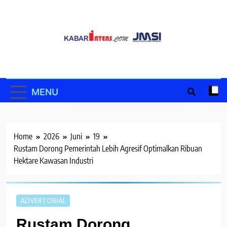
Skip
to
content
MENU
Home
2026
Juni
19
Rustam Dorong Pemerintah Lebih Agresif Optimalkan Ribuan
Hektare Kawasan Industri
ADVERTORIAL
Rustam Dorong