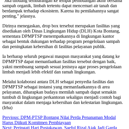
“Jika dibuang sembarangan ke tempat pembuangan akhir bersama
sampah organik, limbah tertentu dapat mencemari air tanah dan
berdampak terhadap ekosistem. Karena itu pemilahannya sangat
penting,” jelasnya.
Dirinya menegaskan, drop box tersebut merupakan fasilitas yang
disediakan oleh Dinas Lingkungan Hidup (DLH) Kota Bontang,
sementara DPMPTSP menempatkannya di lingkungan kantor
sebagai bentuk dukungan terhadap program pengelolaan sampah
dan peningkatan kebersihan di fasilitas pelayanan publik.
Ia berharap seluruh pegawai maupun masyarakat yang datang ke
DPMPTSP dapat memanfaatkan fasilitas tersebut dengan baik,
yakni membuang sampah sesuai jenisnya agar proses pengelolaan
limbah menjadi lebih efektif dan ramah lingkungan.
Melalui kolaborasi antara DLH sebagai penyedia fasilitas dan
DPMPTSP sebagai instansi yang memanfaatkannya di area
pelayanan, diharapkan budaya memilah sampah dapat semakin
tumbuh di lingkungan perkantoran sekaligus menjadi contoh bagi
masyarakat dalam menjaga kebersihan dan kelestarian lingkungan.
(Irha)
Navigasi
Previous:
DPM-PTSP Bontang Nilai Perda Penanaman Modal
Harus Diikuti Komitmen Pembiayaan
pos
Next:
Peringati Hari Pustakawan, Saeful Rizal Ajak Jadi Garda