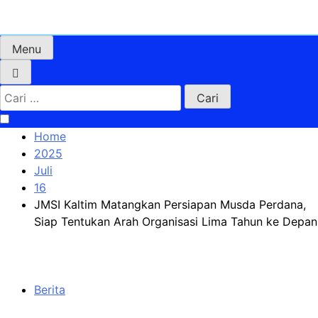
Skip
to
content
Menu
Cari
untuk:
Home
2025
Juli
16
JMSI Kaltim Matangkan Persiapan Musda Perdana,
Siap Tentukan Arah Organisasi Lima Tahun ke Depan
Berita