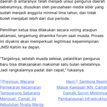
daerah di antaranya: telah menjadi unsur pengurus daerah
sebelumnya, diusulkan oleh perusahaan media siber yang
sudah menjadi anggota minimal lima tahun, dan tidak
boleh menjabat lebih dari dua periode.
Pemilihan ketua bisa dilakukan secara voting ataupun
aklamasi, tergantung dinamika forum saat musda. Proses
ini diyakini akan memperkuat legitimasi kepemimpinan
JMSI Kaltim ke depan.
“Targetnya, setelah musda selesai, pelantikan pengurus
baru bisa dilaksanakan maksimal satu bulan setelahnya.
Jadi rangkaiannya padat dan cepat,” tukasnya.
Navigasi
Previous:
Wacana
Next:
Samboja Resmi
Pemekaran Kecamatan
Masuk Kawasan IKN, Camat
pos
Tenggarong Seberang
Damsik Soroti Minimnya
Menguat, Camat: Ini
Pembangunan Infrastruktur
Kebutuhan Nyata Warga