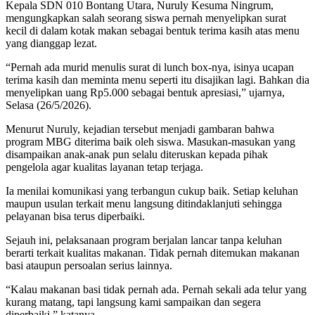
Kepala SDN 010 Bontang Utara, Nuruly Kesuma Ningrum,
mengungkapkan salah seorang siswa pernah menyelipkan surat
kecil di dalam kotak makan sebagai bentuk terima kasih atas menu
yang dianggap lezat.
“Pernah ada murid menulis surat di lunch box-nya, isinya ucapan
terima kasih dan meminta menu seperti itu disajikan lagi. Bahkan dia
menyelipkan uang Rp5.000 sebagai bentuk apresiasi,” ujarnya,
Selasa (26/5/2026).
Menurut Nuruly, kejadian tersebut menjadi gambaran bahwa
program MBG diterima baik oleh siswa. Masukan-masukan yang
disampaikan anak-anak pun selalu diteruskan kepada pihak
pengelola agar kualitas layanan tetap terjaga.
Ia menilai komunikasi yang terbangun cukup baik. Setiap keluhan
maupun usulan terkait menu langsung ditindaklanjuti sehingga
pelayanan bisa terus diperbaiki.
Sejauh ini, pelaksanaan program berjalan lancar tanpa keluhan
berarti terkait kualitas makanan. Tidak pernah ditemukan makanan
basi ataupun persoalan serius lainnya.
“Kalau makanan basi tidak pernah ada. Pernah sekali ada telur yang
kurang matang, tapi langsung kami sampaikan dan segera
diperbaiki,” katanya.