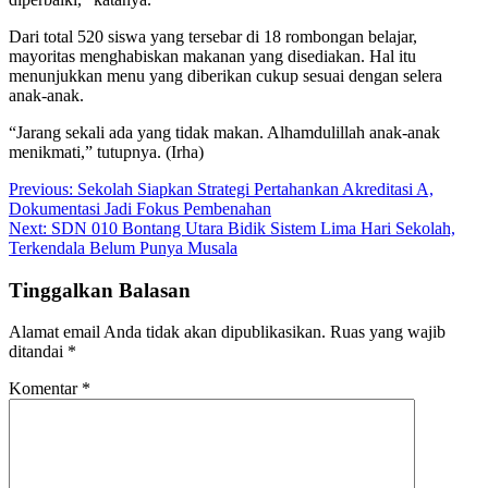
Dari total 520 siswa yang tersebar di 18 rombongan belajar,
mayoritas menghabiskan makanan yang disediakan. Hal itu
menunjukkan menu yang diberikan cukup sesuai dengan selera
anak-anak.
“Jarang sekali ada yang tidak makan. Alhamdulillah anak-anak
menikmati,” tutupnya. (Irha)
Navigasi
Previous:
Sekolah Siapkan Strategi Pertahankan Akreditasi A,
Dokumentasi Jadi Fokus Pembenahan
pos
Next:
SDN 010 Bontang Utara Bidik Sistem Lima Hari Sekolah,
Terkendala Belum Punya Musala
Tinggalkan Balasan
Alamat email Anda tidak akan dipublikasikan.
Ruas yang wajib
ditandai
*
Komentar
*