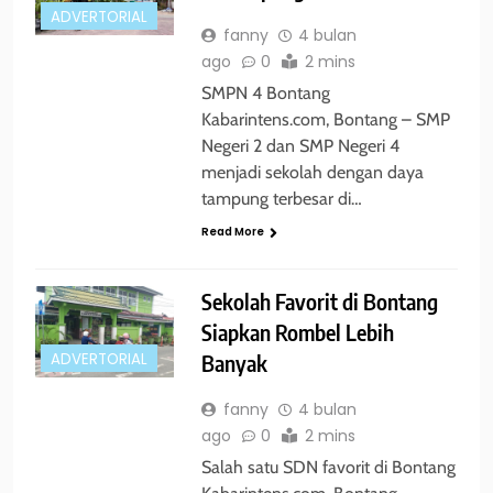
ADVERTORIAL
fanny
4 bulan
ago
0
2 mins
SMPN 4 Bontang
Kabarintens.com, Bontang – SMP
Negeri 2 dan SMP Negeri 4
menjadi sekolah dengan daya
tampung terbesar di…
Read More
Sekolah Favorit di Bontang
Siapkan Rombel Lebih
Banyak
ADVERTORIAL
fanny
4 bulan
ago
0
2 mins
Salah satu SDN favorit di Bontang