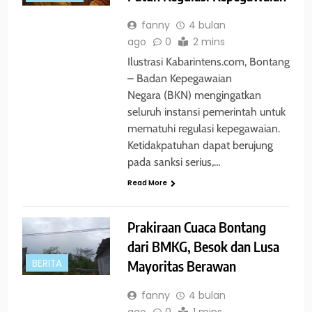
fanny
4 bulan
ago
0
2 mins
Ilustrasi Kabarintens.com, Bontang
– Badan Kepegawaian
Negara (BKN) mengingatkan
seluruh instansi pemerintah untuk
mematuhi regulasi kepegawaian.
Ketidakpatuhan dapat berujung
pada sanksi serius,…
Read More
Prakiraan Cuaca Bontang
dari BMKG, Besok dan Lusa
Mayoritas Berawan
BERITA
fanny
4 bulan
ago
0
1 mins