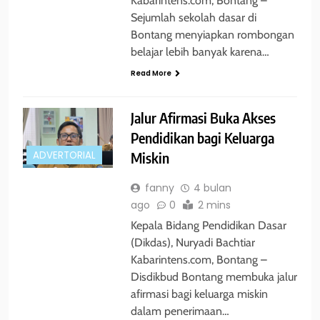
Kabarintens.com, Bontang –
Sejumlah sekolah dasar di
Bontang menyiapkan rombongan
belajar lebih banyak karena…
Read More
Jalur Afirmasi Buka Akses
Pendidikan bagi Keluarga
Miskin
ADVERTORIAL
fanny
4 bulan
ago
0
2 mins
Kepala Bidang Pendidikan Dasar
(Dikdas), Nuryadi Bachtiar
Kabarintens.com, Bontang –
Disdikbud Bontang membuka jalur
afirmasi bagi keluarga miskin
dalam penerimaan…